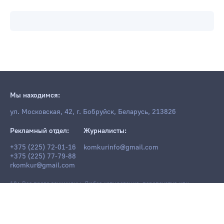
Мы находимся:
ул. Московская, 42, г. Бобруйск, Беларусь, 213826
Рекламный отдел:
Журналисты:
+375 (225) 72-01-16
komkurinfo@gmail.com
+375 (225) 77-79-88
rkomkur@gmail.com
18+ Все права защищены. Любое копирование, перепечатка или
последующее распространение информации и материалов
komkur.info
,
в том числе с использованием компьютерных средств, запрещено без
письменного разрешения редакции.