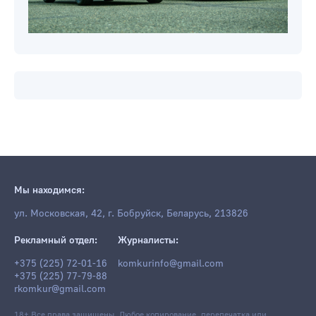
Мы находимся:
ул. Московская, 42, г. Бобруйск, Беларусь, 213826
Рекламный отдел:
Журналисты:
+375 (225) 72-01-16
komkurinfo@gmail.com
+375 (225) 77-79-88
rkomkur@gmail.com
18+ Все права защищены. Любое копирование, перепечатка или