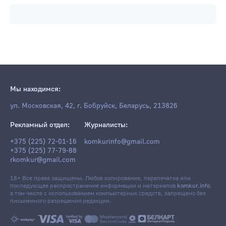
Мы находимся:
ул. Московская, 42, г. Бобруйск, Беларусь, 213826
Рекламный отдел:
Журналисты:
+375 (225) 72-01-16
komkurinfo@gmail.com
+375 (225) 77-79-88
rkomkur@gmail.com
18+ Все права защищены. Любое копирование, перепечатка или
последующее распространение информации и материалов
komkur.info
,
в том числе с использованием компьютерных средств, запрещено без
письменного разрешения редакции.