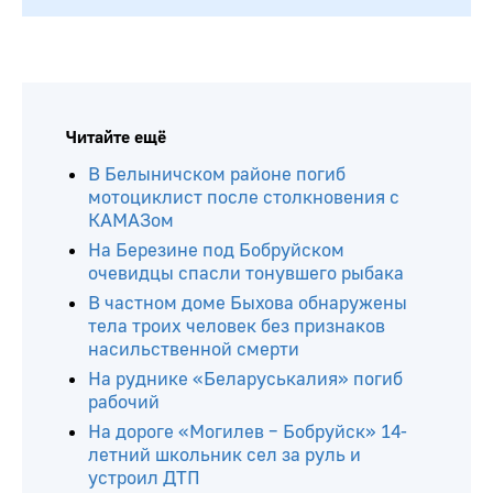
Читайте ещё
В Белыничском районе погиб
мотоциклист после столкновения с
КАМАЗом
На Березине под Бобруйском
очевидцы спасли тонувшего рыбака
В частном доме Быхова обнаружены
тела троих человек без признаков
насильственной смерти
На руднике «Беларуськалия» погиб
рабочий
На дороге «Могилев – Бобруйск» 14-
летний школьник сел за руль и
устроил ДТП