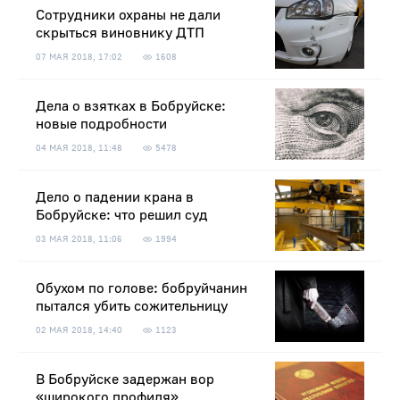
Сотрудники охраны не дали
скрыться виновнику ДТП
07 МАЯ 2018, 17:02
1608
Дела о взятках в Бобруйске:
новые подробности
04 МАЯ 2018, 11:48
5478
Дело о падении крана в
Бобруйске: что решил суд
03 МАЯ 2018, 11:06
1994
Обухом по голове: бобруйчанин
пытался убить сожительницу
02 МАЯ 2018, 14:40
1123
В Бобруйске задержан вор
«широкого профиля»