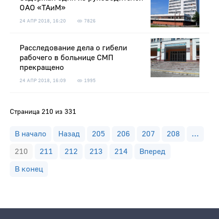
ОАО «ТАиМ»
24 АПР 2018, 16:20
7826
Расследование дела о гибели
рабочего в больнице СМП
прекращено
24 АПР 2018, 16:09
1995
Страница 210 из 331
В начало
Назад
205
206
207
208
...
210
211
212
213
214
Вперед
В конец