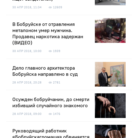
30 АПР 2018, 11:34
12609
В Бобруйске от отравления
металоном умер мужчина.
Продавец наркотика задержан
(ВИДЕО)
30 АПР 2018, 10:00
1939
Дело главного архитектора
Бобруйска направлено в суд
28 АПР 2018, 20:28
2781
Осужден бобруйчанин, до смерти
избивший случайного знакомого
28 АПР 2018, 09:00
1476
Руководящий работник
«Бобруйскагромаша» обвиняется