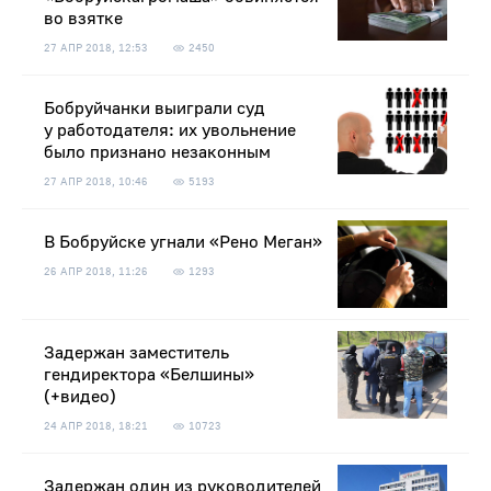
во взятке
27 АПР 2018, 12:53
2450
Бобруйчанки выиграли суд
у работодателя: их увольнение
было признано незаконным
27 АПР 2018, 10:46
5193
В Бобруйске угнали «Рено Меган»
26 АПР 2018, 11:26
1293
Задержан заместитель
гендиректора «Белшины»
(+видео)
24 АПР 2018, 18:21
10723
Задержан один из руководителей