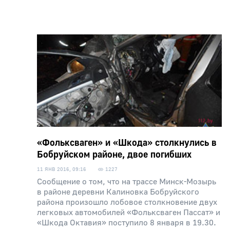
«Фольксваген» и «Шкода» столкнулись в
Бобруйском районе, двое погибших
11 ЯНВ 2016, 09:16
1227
Сообщение о том, что на трассе Минск-Мозырь
в районе деревни Калиновка Бобруйского
района произошло лобовое столкновение двух
легковых автомобилей «Фольксваген Пассат» и
«Шкода Октавия» поступило 8 января в 19.30.