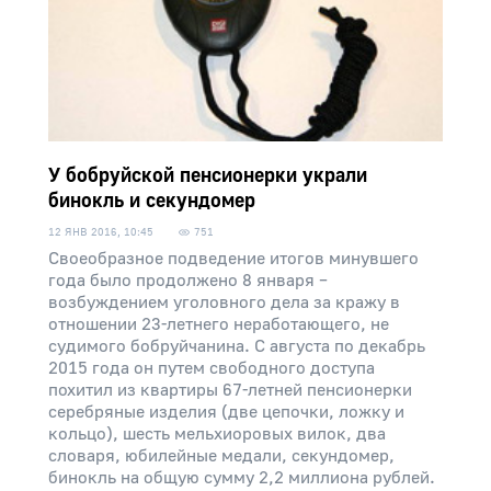
У бобруйской пенсионерки украли
бинокль и секундомер
12 ЯНВ 2016, 10:45
751
Своеобразное подведение итогов минувшего
года было продолжено 8 января –
возбуждением уголовного дела за кражу в
отношении 23-летнего неработающего, не
судимого бобруйчанина. С августа по декабрь
2015 года он путем свободного доступа
похитил из квартиры 67-летней пенсионерки
серебряные изделия (две цепочки, ложку и
кольцо), шесть мельхиоровых вилок, два
словаря, юбилейные медали, секундомер,
бинокль на общую сумму 2,2 миллиона рублей.