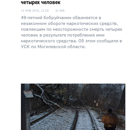
четырех человек
14 ЯНВ 2016, 12:20
906
49-летний бобруйчанин обвиняется в
незаконном обороте наркотических средств,
повлекшем по неосторожности смерть четырех
человек в результате потребления ими
наркотического средства. Об этом сообщили в
УСК по Могилевской области.