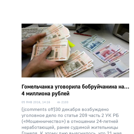
Гомельчанка уговорила бобруйчанина на…
4 миллиона рублей
05 ЯНВ 2016, 14:16
2103
{jcomments off}30 декабря возбуждено
уголовное дело по статье 209 часть 2 УК РБ
(«Мошенничество») в отношении 24-летней
неработающей, ранее судимой жительницы
Гомеля. К этому дню выяснилось, что 21 мая