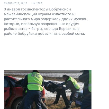
13 ЯНВ 2016, 16:18
1506
3 января госинспекторы Бобруйской
межрайинспекции охраны животного и
растительного мира задержали двоих мужчин,
которые, используя запрещенные орудия
рыболовства – багры, со льда Березины в
районе Бобруйска добыли пять особей сома.