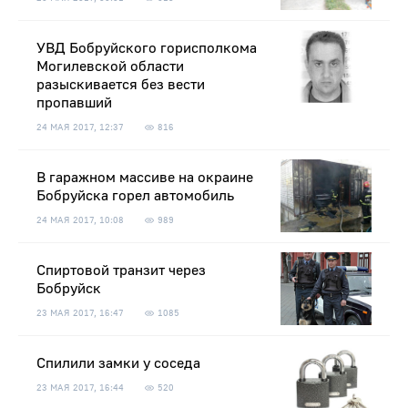
УВД Бобруйского горисполкома
Могилевской области
разыскивается без вести
пропавший
24 МАЯ 2017, 12:37
816
В гаражном массиве на окраине
Бобруйска горел автомобиль
24 МАЯ 2017, 10:08
989
Спиртовой транзит через
Бобруйск
23 МАЯ 2017, 16:47
1085
Спилили замки у соседа
23 МАЯ 2017, 16:44
520