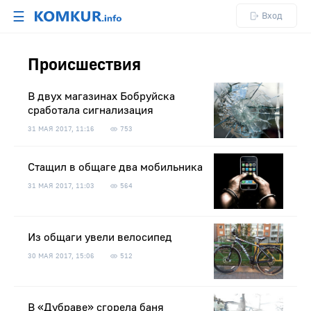
☰
Вход
Происшествия
В двух магазинах Бобруйска
сработала сигнализация
31 МАЯ 2017, 11:16
753
Стащил в общаге два мобильника
31 МАЯ 2017, 11:03
564
Из общаги увели велосипед
30 МАЯ 2017, 15:06
512
В «Дубраве» сгорела баня