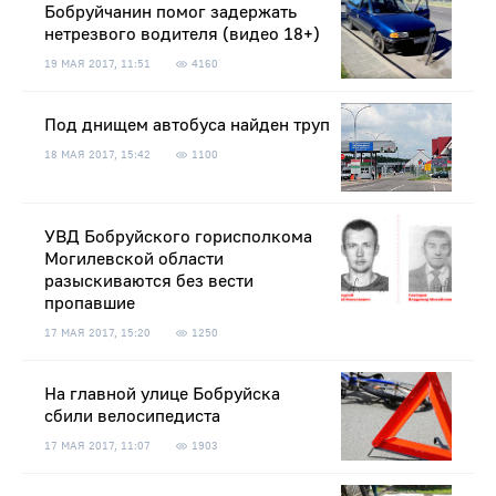
Бобруйчанин помог задержать
нетрезвого водителя (видео 18+)
19 МАЯ 2017, 11:51
4160
Под днищем автобуса найден труп
18 МАЯ 2017, 15:42
1100
УВД Бобруйского горисполкома
Могилевской области
разыскиваются без вести
пропавшие
17 МАЯ 2017, 15:20
1250
На главной улице Бобруйска
сбили велосипедиста
17 МАЯ 2017, 11:07
1903