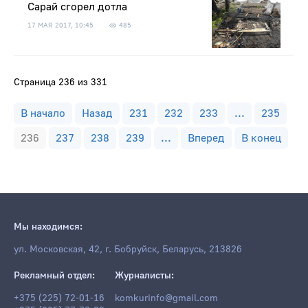
Сарай сгорел дотла
17 МАЯ 2017, 10:45
485
Страница 236 из 331
В начало
Назад
231
232
233
...
235
236
237
238
239
...
Вперед
В конец
Мы находимся:
ул. Московская, 42, г. Бобруйск, Беларусь, 213826
Рекламный отдел:
Журналисты:
+375 (225) 72-01-16
komkurinfo@gmail.com