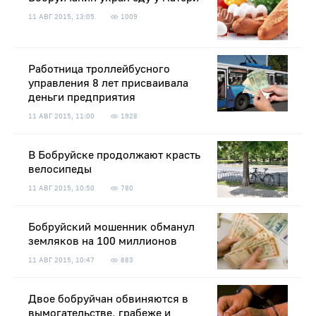
11 АВГ 2015, 13:05
1009
Работница троллейбусного
управления 8 лет присваивала
деньги предприятия
11 АВГ 2015, 11:00
1928
В Бобруйске продолжают красть
велосипеды
11 АВГ 2015, 10:50
780
Бобруйский мошенник обманул
земляков на 100 миллионов
11 АВГ 2015, 10:47
883
Двое бобруйчан обвиняются в
вымогательстве, грабеже и