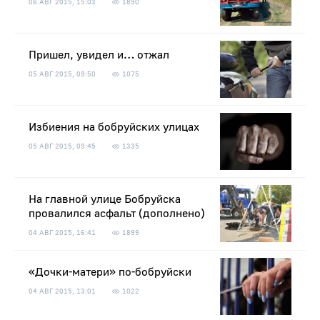
06 АВГ 2015, 15:03
1890
Пришел, увидел и… отжал
05 АВГ 2015, 09:50
1075
Избиения на бобруйских улицах
05 АВГ 2015, 09:45
1335
На главной улице Бобруйска
провалился асфальт (дополнено)
04 АВГ 2015, 16:41
1899
«Дочки-матери» по-бобруйски
04 АВГ 2015, 13:01
1022