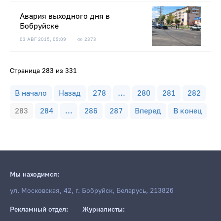
Авария выходного дня в
Бобруйске
03 АВГ 2015, 09:09
2373
Страница 283 из 331
В начало
Назад
278
...
280
281
282
283
284
...
286
287
Вперед
В конец
Мы находимся:
ул. Московская, 42, г. Бобруйск, Беларусь, 213826
Рекламный отдел:
Журналисты: