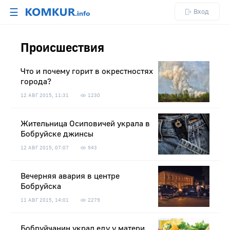
☰
Вход
Происшествия
Что и почему горит в окрестностях
города?
12 АВГ 2015, 11:31
1230
Жительница Осиповичей украла в
Бобруйске джинсы
12 АВГ 2015, 07:07
943
Вечерняя авария в центре
Бобруйска
11 АВГ 2015, 14:01
2279
Бобруйчанин украл еду у матери