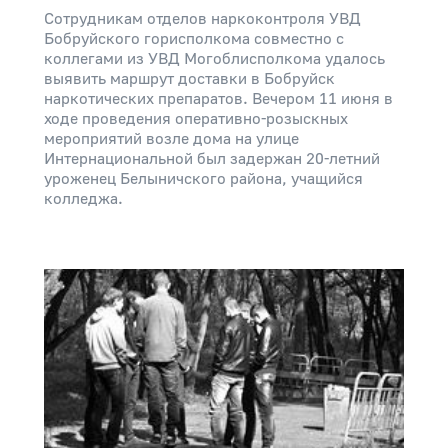
Сотрудникам отделов наркоконтроля УВД
Бобруйского горисполкома совместно с
коллегами из УВД Могоблисполкома удалось
выявить маршрут доставки в Бобруйск
наркотических препаратов. Вечером 11 июня в
ходе проведения оперативно-розыскных
мероприятий возле дома на улице
Интернациональной был задержан 20-летний
уроженец Белыничского района, учащийся
колледжа.