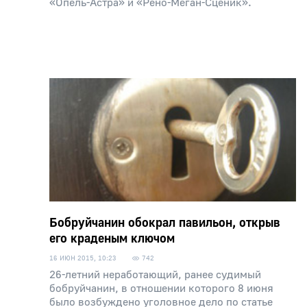
«Опель-Астра» и «Рено-Меган-Сценик».
Бобруйчанин обокрал павильон, открыв
его краденым ключом
16 ИЮН 2015, 10:23
742
26-летний неработающий, ранее судимый
бобруйчанин, в отношении которого 8 июня
было возбуждено уголовное дело по статье