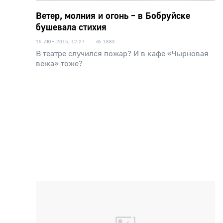
Ветер, молния и огонь – в Бобруйске
бушевала стихия
15 ИЮН 2015, 12:27
1683
В театре случился пожар? И в кафе «Чырновая
вежа» тоже?