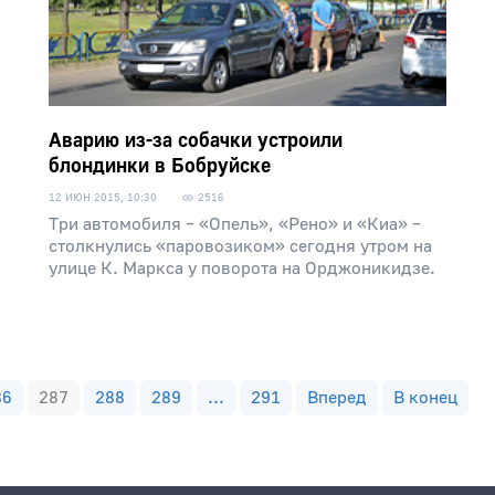
Аварию из-за собачки устроили
блондинки в Бобруйске
12 ИЮН 2015, 10:30
2516
Три автомобиля – «Опель», «Рено» и «Киа» –
столкнулись «паровозиком» сегодня утром на
улице К. Маркса у поворота на Орджоникидзе.
86
287
288
289
...
291
Вперед
В конец