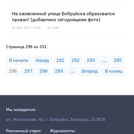
На оживленной улице Бобруйска образовался
провал! (добавлено сегодняшнее фото)
03 ФЕВ 2015, 14:39
2449
Страница 296 из 331
В начало
Назад
291
292
293
...
295
296
297
298
299
...
Вперед
В конец
Мы находимся:
ул. Московская, 42, г. Бобруйск, Беларусь, 213826
Рекламный отдел:
Журналисты: