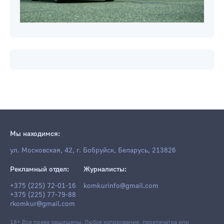
Мы находимся:
ул. Московская, 42, г. Бобруйск, Беларусь, 213826
Рекламный отдел:
Журналисты:
+375 (225) 72-01-16
komkurinfo@gmail.com
+375 (225) 77-79-88
rkomkur@gmail.com
18+ Все права защищены. Любое копирование, перепечатка или