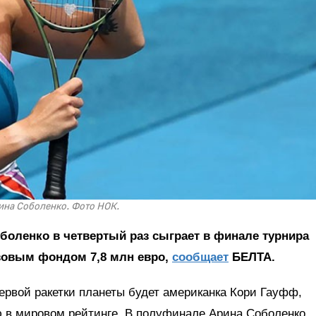
ина Соболенко. Фото НОК.
боленко в четвертый раз сыграет в финале турнира
изовым фондом 7,8 млн евро,
сообщает
БЕЛТА.
рвой ракетки планеты будет американка Кори Гауфф,
ю в мировом рейтинге. В полуфинале Арина Соболенко