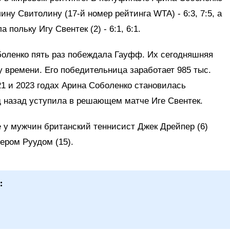
ну Свитолину (17-й номер рейтинга WTA) - 6:3, 7:5, а
польку Игу Свентек (2) - 6:1, 6:1.
оленко пять раз побеждала Гауфф. Их сегодняшняя
у времени. Его победительница заработает 985 тыс.
21 и 2023 годах Арина Соболенко становилась
д назад уступила в решающем матче Иге Свентек.
 у мужчин британский теннисист Джек Дрейпер (6)
ером Руудом (15).