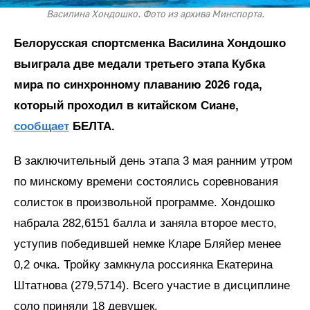
Василина Хондошко. Фото из архива Минспорта.
Белорусская спортсменка Василина Хондошко
выиграла две медали третьего этапа Кубка
мира по синхронному плаванию 2026 года,
который проходил в китайском Сиане,
сообщает
БЕЛТА.
В заключительный день этапа 3 мая ранним утром
по минскому времени состоялись соревнования
солисток в произвольной программе. Хондошко
набрала 282,6151 балла и заняла второе место,
уступив победившей немке Кларе Бляйер менее
0,2 очка. Тройку замкнула россиянка Екатерина
Штатнова (279,5714). Всего участие в дисциплине
соло приняли 18 девушек.