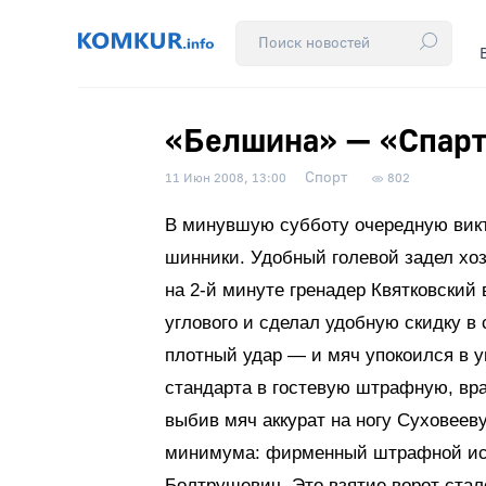
«Белшина» — «Спарт
Спорт
11 Июн 2008, 13:00
802
В минувшую субботу очередную викт
шинники. Удобный голевой задел хоз
на 2-й минуте гренадер Квятковский
углового и сделал удобную скидку в
плотный удар — и мяч упокоился в уг
стандарта в гостевую штрафную, вра
выбив мяч аккурат на ногу Суховееву
минимума: фирменный штрафной ис
Болтрушевич. Это взятие ворот ста