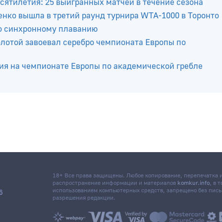
сятилетия: 25 выигранных матчей в течение сезона
нко вышла в третий раунд турнира WTA-1000 в Торонто
о синхронному плаванию
отой завоевал серебро чемпионата Европы по
ия на чемпионате Европы по академической гребле
18+ Все права защищены. Любое копирование, перепечатка
распространение информации и материалов
komkur.info
, в 