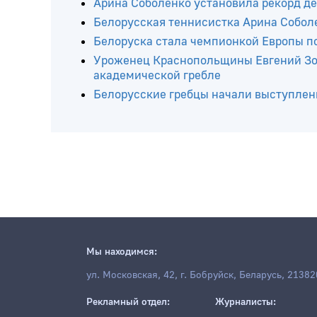
Читайте ещё
Арина Соболенко установила рекорд де
Белорусская теннисистка Арина Соболе
Белоруска стала чемпионкой Европы п
Уроженец Краснопольщины Евгений Зол
академической гребле
Белорусские гребцы начали выступлен
Мы находимся: