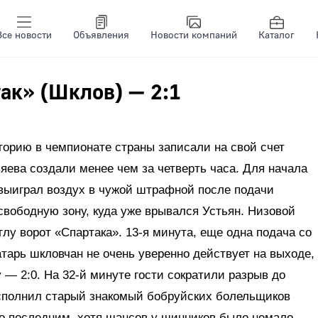
Все новости
Объявления
Новости компаний
Каталог
ак» (Шклов) — 2:1
орию в чемпионате страны записали на свой счет
яева создали менее чем за четверть часа. Для начала
 выиграл воздух в чужой штрафной после подачи
 свободную зону, куда уже врывался Устьян. Низовой
лу ворот «Спартака». 13-я минута, еще одна подача со
тарь шкловчан не очень уверенно действует на выходе,
 — 2:0. На 32-й минуте гости сократили разрыв до
полнил старый знакомый бобруйских болельщиков
ло последним, хотя шансов у шинников было немало —