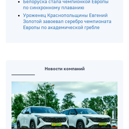
Арина Соболенко установила рекорд
десятилетия: 25 выигранных матчей в
течение сезона
Белорусская теннисистка Арина
Соболенко вышла в третий раунд
турнира WTA-1000 в Торонто
Белоруска стала чемпионкой Европы
по синхронному плаванию
Уроженец Краснопольщины Евгений
Золотой завоевал серебро чемпионата
Европы по академической гребле
Новости компаний