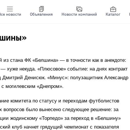
Все новости
Объявления
Новости компаний
Каталог
лшины»
 из стана ФК «Белшина» — в точности как в анекдоте:
я — хуже некуда. «Плюсовое» событие: на днях контракт
д Дмитрий Денисюк. «Минус»: полузащитник Александр
т с могилевским «Днепром».
ание комитета по статусу и переходам футболистов
х вопросов было вынесено следующее решение: за
ации жодинскому «Торпедо» за переход в «Белшину»
кий клуб начнет грядущий чемпионат с показателя