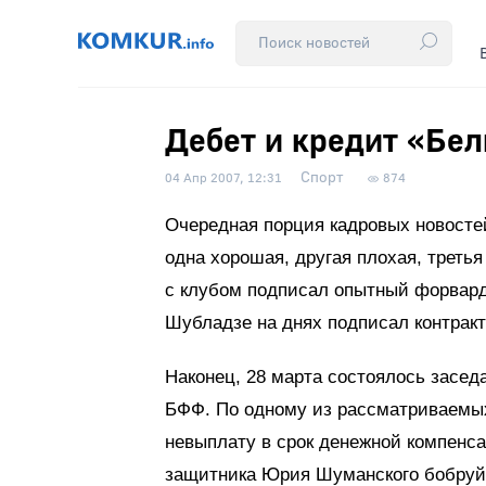
Дебет и кредит «Бе
Спорт
04 Апр 2007, 12:31
874
Очередная порция кадровых новостей
одна хорошая, другая плохая, треть
с клубом подписал опытный форвар
Шубладзе на днях подписал контрак
Наконец, 28 марта состоялось засед
БФФ. По одному из рассматриваемы
невыплату в срок денежной компенс
защитника Юрия Шуманского бобруйс