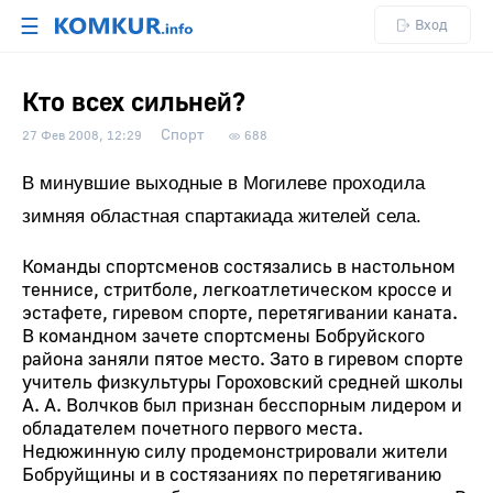
☰
Вход
Кто всех сильней?
Спорт
27 Фев 2008, 12:29
688
В минувшие выходные в Могилеве проходила
зимняя областная спартакиада жителей села.
Команды спортсменов состязались в настольном
теннисе, стритболе, легкоатлетическом кроссе и
эстафете, гиревом спорте, перетягивании каната.
В командном зачете спортсмены Бобруйского
района заняли пятое место. Зато в гиревом спорте
учитель физкультуры Гороховский средней школы
А. А. Волчков был признан бесспорным лидером и
обладателем почетного первого места.
Недюжинную силу продемонстрировали жители
Бобруйщины и в состязаниях по перетягиванию