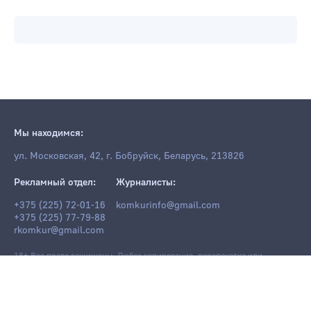
Мы находимся:
ул. Московская, 42, г. Бобруйск, Беларусь, 213826
Рекламный отдел:
Журналисты:
+375 (225) 72-01-16
komkurinfo@gmail.com
+375 (225) 77-79-88
rkomkur@gmail.com
18+ Все права защищены. Любое копирование, перепечатка или
последующее распространение информации и материалов
komkur.info
,
в том числе с использованием компьютерных средств, запрещено без
письменного разрешения редакции.