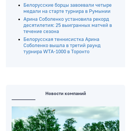
Бобруйчанка Ирина Курочкина
победила на международном турнире
по борьбе в китайском Сиане
Соболенко завершила выступление на
турнире WTA-1000 в Торонто, проиграв
в 1/8 финала
Белорусские борцы завоевали четыре
медали на старте турнира в Румынии
Арина Соболенко установила рекорд
десятилетия: 25 выигранных матчей в
течение сезона
Белорусская теннисистка Арина
Соболенко вышла в третий раунд
турнира WTA-1000 в Торонто