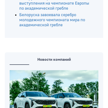
Белоруска стала чемпионкой Европы
по синхронному плаванию
Уроженец Краснопольщины Евгений
Золотой завоевал серебро чемпионата
Европы по академической гребле
Белорусские гребцы начали
выступления на чемпионате Европы
по академической гребле
Белоруска завоевала серебро
молодежного чемпионата мира по
академической гребле
Новости компаний