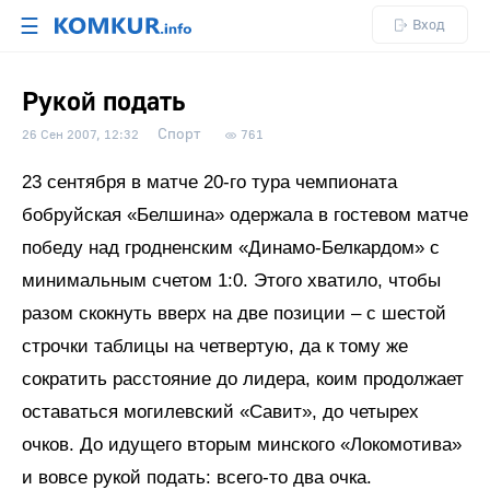
☰
Вход
Рукой подать
Спорт
26 Сен 2007, 12:32
761
23 сентября в матче 20-го тура чемпионата
бобруйская «Белшина» одержала в гостевом матче
победу над гродненским «Динамо-Белкардом» с
минимальным счетом 1:0. Этого хватило, чтобы
разом скокнуть вверх на две позиции – с шестой
строчки таблицы на четвертую, да к тому же
сократить расстояние до лидера, коим продолжает
оставаться могилевский «Савит», до четырех
очков. До идущего вторым минского «Локомотива»
и вовсе рукой подать: всего-то два очка.