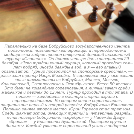
Параллельно на базе Бобруйского государственного центра
подготовки, повышения квалификации и переподготовки
медицинских кадров прошел открытый детский шахматный
турнир «Слоненок». Он длился четыре дня и завершился 29
декабря. «Это традиционный турнир, который проходит семь
лет подряд, иногда дважды в год, а я — его главный
организатор. Турнир проводится на спонсорские средства», —
рассказал тренер Игорь Можейко. В соревнованиях участвовали
юные шахматисты из Бобруйска, Минска, Мозыря,
Калинковичей, Светлогорска и Октябрьского. Всего 50 человек.
Это были не командные соревнования, а личный зачет среди
мальчиков и девочек до 12 лет. Турнир проходил в три этапа. В
первом — кандидаты в мастера спорта играли с
перворазрядниками. Во втором этапе соревновались
защитившие первый и второй разряды. Бобруйчанка Елизавета
Поплыко заняла второе место. Юрий Горелов стал третьим.
Среди шахматистов, имеющих третий и четвертый разряды,
есть призеры бобруйчане: «серебро» — у Надежды Дацун,
«бронза» — у Елизаветы Бузановской. Призерам вручили
дипломы. Каждый участник соревнований уехал с подарком.