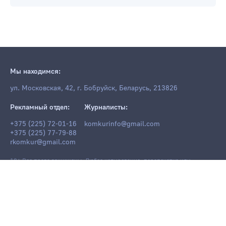
Мы находимся:
ул. Московская, 42, г. Бобруйск, Беларусь, 213826
Рекламный отдел:
Журналисты:
+375 (225) 72-01-16
komkurinfo@gmail.com
+375 (225) 77-79-88
rkomkur@gmail.com
18+ Все права защищены. Любое копирование, перепечатка или
последующее распространение информации и материалов
komkur.info
,
в том числе с использованием компьютерных средств, запрещено без
письменного разрешения редакции.