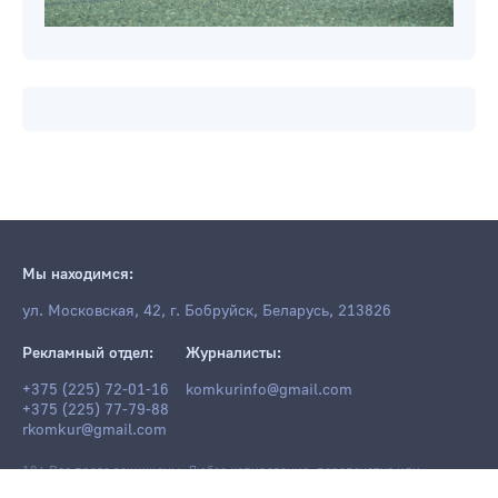
Мы находимся:
ул. Московская, 42, г. Бобруйск, Беларусь, 213826
Рекламный отдел:
Журналисты:
+375 (225) 72-01-16
komkurinfo@gmail.com
+375 (225) 77-79-88
rkomkur@gmail.com
18+ Все права защищены. Любое копирование, перепечатка или
последующее распространение информации и материалов
komkur.info
,