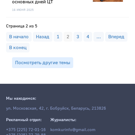
основных дней ЦТ
16 ИЮНЯ 2025
Страница 2 из 5
В начало
Назад
1
2
3
4
...
Вперед
В конец
Посмотреть другие темы
Мы находимся:
ул. Московская, 42, г. Бобруйск, Беларусь, 213826
Рекламный отдел:
Журналисты:
+375 (225) 72-01-16
komkurinfo@gmail.com