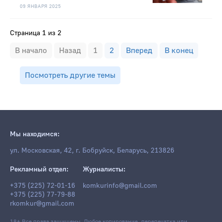
09 ЯНВАРЯ 2025
Страница 1 из 2
В начало
Назад
1
2
Вперед
В конец
Посмотреть другие темы
Мы находимся:
ул. Московская, 42, г. Бобруйск, Беларусь, 213826
Рекламный отдел:
Журналисты:
+375 (225) 72-01-16
komkurinfo@gmail.com
+375 (225) 77-79-88
rkomkur@gmail.com
18+ Все права защищены. Любое копирование, перепечатка или