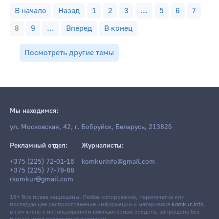
В начало
Назад
1
2
3
...
5
6
7
8
9
...
Вперед
В конец
Посмотреть другие темы
Мы находимся:
ул. Московская, 42, г. Бобруйск, Беларусь, 213826
Рекламный отдел:
Журналисты:
+375 (225) 72-01-16
komkurinfo@gmail.com
+375 (225) 77-79-88
rkomkur@gmail.com
18+ Все права защищены. Любое копирование, перепечатка или
последующее распространение информации и материалов
komkur.info
,
в том числе с использованием компьютерных средств, запрещено без