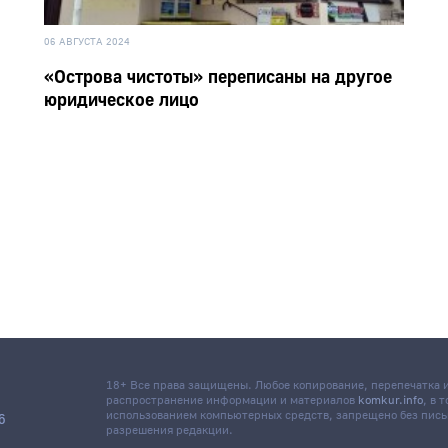
06 АВГУСТА 2024
«Острова чистоты» переписаны на другое
юридическое лицо
18+ Все права защищены. Любое копирование, перепечатка
распространение информации и материалов
komkur.info
, в 
использованием компьютерных средств, запрещено без пис
6
разрешения редакции.