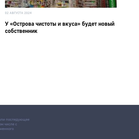
02 АВГУСТА 2024
У «Острова чистоты и вкуса» будет новый
собственник
 или последующее
том числе с
ьменного