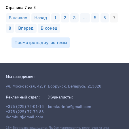
Страница 7 из 8
В начало
Назад
1
2
3
...
5
6
7
8
Вперед
В конец
Посмотреть другие темы
Мы находимся:
ул. Московская, 42, г. Бобруйск, Беларусь, 213826
Рекламный отдел:
Журналисты:
+375 (225) 72-01-16
komkurinfo@gmail.com
+375 (225) 77-79-88
rkomkur@gmail.com
18+ Все права защищены. Любое копирование, перепечатка или