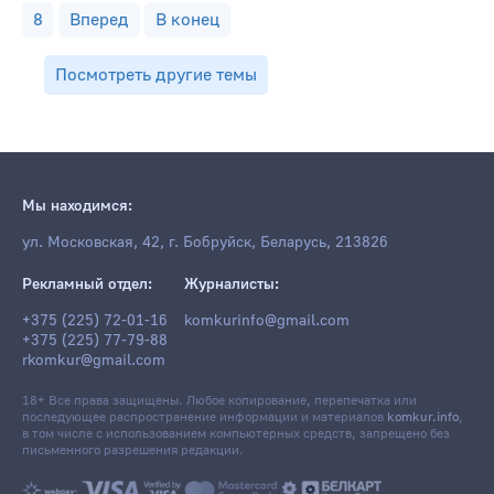
8
Вперед
В конец
Посмотреть другие темы
Мы находимся:
ул. Московская, 42, г. Бобруйск, Беларусь, 213826
Рекламный отдел:
Журналисты:
+375 (225) 72-01-16
komkurinfo@gmail.com
+375 (225) 77-79-88
rkomkur@gmail.com
18+ Все права защищены. Любое копирование, перепечатка или
последующее распространение информации и материалов
komkur.info
,
в том числе с использованием компьютерных средств, запрещено без
письменного разрешения редакции.