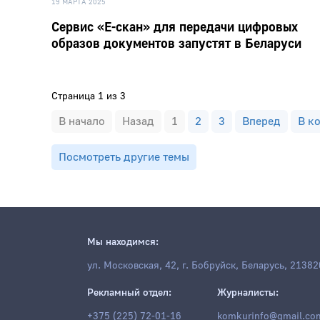
19 МАРТА 2025
Сервис «Е-скан» для передачи цифровых
образов документов запустят в Беларуси
Страница 1 из 3
В начало
Назад
1
2
3
Вперед
В к
Посмотреть другие темы
Мы находимся:
ул. Московская, 42, г. Бобруйск, Беларусь, 21382
Рекламный отдел:
Журналисты:
+375 (225) 72-01-16
komkurinfo@gmail.co