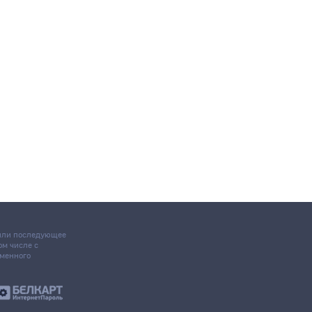
 или последующее
том числе с
ьменного