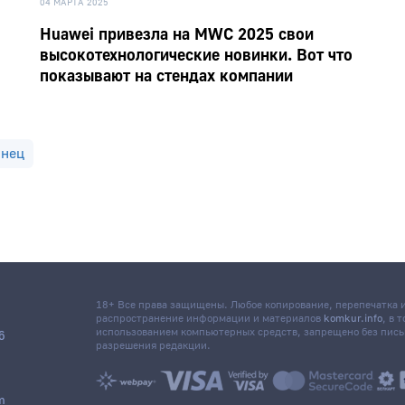
04 МАРТА 2025
Huawei привезла на MWC 2025 свои
высокотехнологические новинки. Вот что
показывают на стендах компании
онец
18+ Все права защищены. Любое копирование, перепечатка
распространение информации и материалов
komkur.info
, в 
использованием компьютерных средств, запрещено без пис
6
разрешения редакции.
m