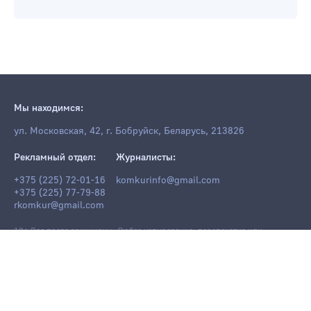
Мы находимся:
ул. Московская, 42, г. Бобруйск, Беларусь, 213826
Рекламный отдел:
Журналисты:
+375 (225) 72-01-16
komkurinfo@gmail.com
+375 (225) 77-79-88
rkomkur@gmail.com
18+ Все права защищены. Любое копирование, перепечатка или
последующее распространение информации и материалов
komkur.info
,
в том числе с использованием компьютерных средств, запрещено без
письменного разрешения редакции.