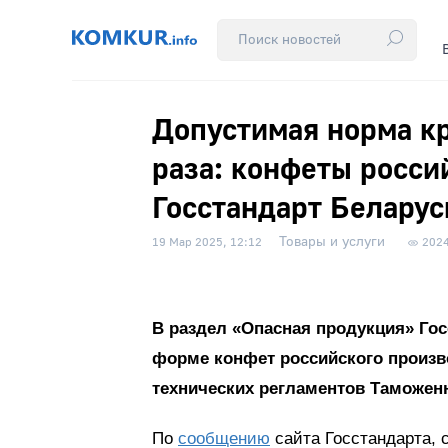
Допустимая норма кр
раза: конфеты росси
Госстандарт Беларус
Товары и услуги
19 Мар 2025, 12:12
202
В раздел «Опасная продукция» Го
форме конфет российского произво
технических регламентов Таможен
По
сообщению
сайта Госстандарта, 