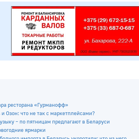
вара ресторана «Гурманофф»
 Озон: что не так с маркетплейсами?
узыку – по пятницам предлагают в Беларуси
новогодние ярмарки
одного импорта в Беларусь укоротили: что из него