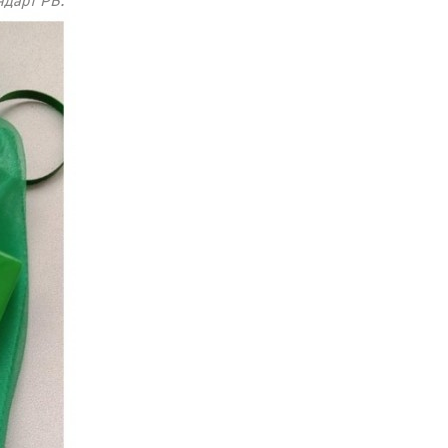
ндарт РБ.