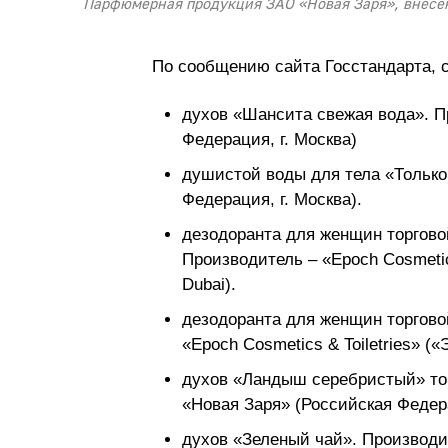
Парфюмерная продукция ЗАО «Новая Заря», внесен
По сообщению сайта Госстандарта, с
духов «Шансита свежая вода». П
Федерация, г. Москва)
душистой воды для тела «Только
Федерация, г. Москва).
дезодоранта для женщин торгов
Производитель – «Epoch Cosmetics
Dubai).
дезодоранта для женщин торгово
«Epoch Cosmetics & Toiletries» («
духов «Ландыш серебристый» тор
«Новая Заря» (Российская Федера
духов «Зеленый чай». Производи