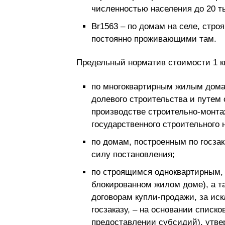
численностью населения до 20 ты
Br1563 – по домам на селе, стр
постоянно проживающими там.
Предельный норматив стоимости 1 к
по многоквартирным жилым дома
долевого строительства и путем
производстве строительно-монта
государственного строительного 
по домам, построенным по госза
силу постановления;
по строящимся одноквартирным,
блокированном жилом доме), а 
договорам купли-продажи, за ис
госзаказу, – на основании списк
предоставлении субсидий), утве