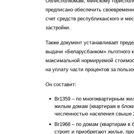
Облисполкомам, Минскому горисполк
предписано обеспечить своевременн
счет средств республиканского и м
застройки.
Также документ устанавливает пред
выдачи «Беларусбанком» льготного к
максимальной нормируемой стоимос
на уплату части процентов за польз
Он составит:
Br1359 – по многоквартирным ж
жилым домам (квартирам в блоки
численностью населения свыше 2
Br1968 – по домам (квартирам в
строят и приобретают жилье, пр