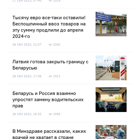
27 СЕН 2023, 07:40
2029
Тысячу евро все-таки оставили!
Беспошлинный ввоз товаров на
эту сумму продлили до апреля
2024-го
26 СЕН 2023, 21:37
2302
Латвия готова закрыть границу с
Беларусью
26 СЕН 2023, 17:36
1911
Беларусь и Россия взаимно
упростят замену водительских
прав
26 СЕН 2023, 16:52
1956
В Минздраве рассказали, каких
врачей не хватает в стране