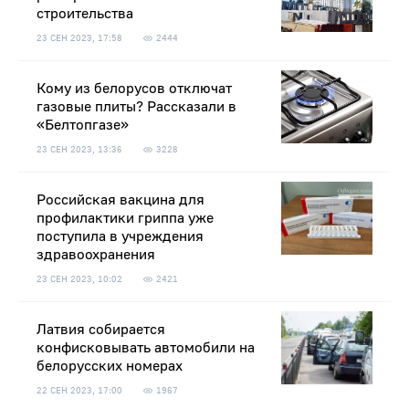
строительства
23 СЕН 2023, 17:58
2444
Кому из белорусов отключат
газовые плиты? Рассказали в
«Белтопгазе»
23 СЕН 2023, 13:36
3228
Российская вакцина для
профилактики гриппа уже
поступила в учреждения
здравоохранения
23 СЕН 2023, 10:02
2421
Латвия собирается
конфисковывать автомобили на
белорусских номерах
22 СЕН 2023, 17:00
1967