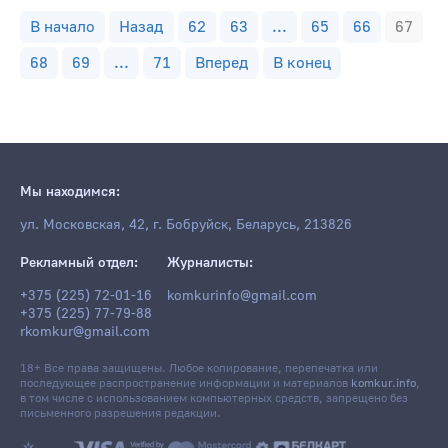
В начало
Назад
62
63
...
65
66
67
68
69
...
71
Вперед
В конец
Мы находимся:
ул. Московская, 42, г. Бобруйск, Беларусь, 213826
Рекламный отдел:
Журналисты:
+375 (225) 72-01-16
komkurinfo@gmail.com
+375 (225) 77-79-88
rkomkur@gmail.com
18+ Все права защищены. Любое копирование, перепечатка или
последующее распространение информации и материалов
komkur.info
,
в том числе с использованием компьютерных средств, запрещено без
письменного разрешения редакции.