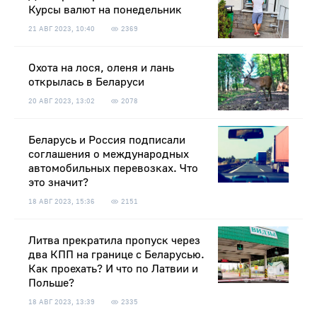
Курсы валют на понедельник
21 АВГ 2023, 10:40
2369
Охота на лося, оленя и лань
открылась в Беларуси
20 АВГ 2023, 13:02
2078
Беларусь и Россия подписали
соглашения о международных
автомобильных перевозках. Что
это значит?
18 АВГ 2023, 15:36
2151
Литва прекратила пропуск через
два КПП на границе с Беларусью.
Как проехать? И что по Латвии и
Польше?
18 АВГ 2023, 13:39
2335