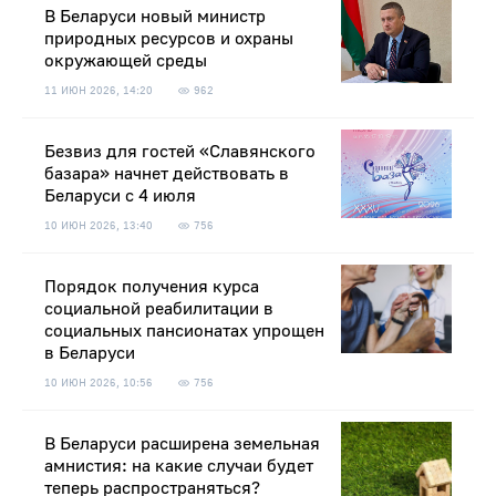
В Беларуси новый министр
природных ресурсов и охраны
окружающей среды
11 ИЮН 2026, 14:20
962
Безвиз для гостей «Славянского
базара» начнет действовать в
Беларуси с 4 июля
10 ИЮН 2026, 13:40
756
Порядок получения курса
социальной реабилитации в
социальных пансионатах упрощен
в Беларуси
10 ИЮН 2026, 10:56
756
В Беларуси расширена земельная
амнистия: на какие случаи будет
теперь распространяться?