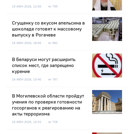
19 ИЮН 2026, 12:00
795
Сгущенку со вкусом апельсина в
шоколаде готовят к массовому
выпуску в Рогачеве
18 ИЮН 2026, 18:00
982
В Беларуси могут расширить
список мест, где запрещено
курение
18 ИЮН 2026, 10:40
797
В Могилевской области пройдут
учения по проверке готовности
госорганов к реагированию на
акты терроризма
16 ИЮН 2026, 10:32
738