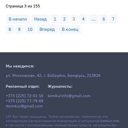
Страница 3 из 155
В начало
Назад
1
2
3
4
...
6
7
8
9
10
Вперед
В конец
Мы находимся:
ул. Московская, 42, г. Бобруйск, Беларусь, 213826
Рекламный отдел:
Журналисты:
+375 (225) 72-01-16
komkurinfo@gmail.com
+375 (225) 77-79-88
rkomkur@gmail.com
18+ Все права защищены. Любое копирование, перепечатка или
последующее распространение информации и материалов
komkur.info
,
в том числе с использованием компьютерных средств, запрещено без