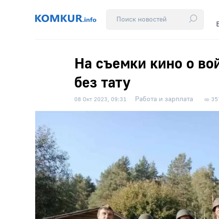
На съемки кино о во
без тату
Работа и зарплата
08 Окт 2023, 09:31
35