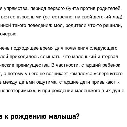
я упрямства, период первого бунта против родителей.
ься со взрослыми (естественно, на свой детский лад).
иной такого поведения: мол, родители что-то решили,
дочерью.
 очень подходящее время для появления следующего
елей приходилось слышать, что маленький интервал
ческие преимущества. В частности, старший ребенок
 а потому у него не возникает комплекса «свергнутого
те между детьми ощутима, старшие дети привыкают к
неповторимых», и при рождении маленького в их душе
ка к рождению малыша?