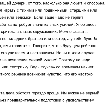
вашей дочери, от того, насколько она любит и способна
ает играть с тихими или подвижными, старшими или
щей или ведомой. Если ваше чадо не терпит
аботка потребует значительных усилий. Упор здесь
торитета в глазах окружающих. Можно сказать,
й нет младших братьев или сестер, а у тебя будет!»
, ими гордятся». Говорите, что в будущем ребенок
его учителем и наставником. Но ни в коем случае
а на появление «живой куклы»! Поэтому не надо
а или сестричку. Ведь «кукла» со временем начнет
тного ребенка возникнет чувство, что его жестоко
та дела обстоят гораздо проще. Им нужен не верный
 без предварительной подготовки с удовольствием