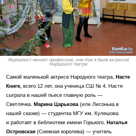
Журналист меняет профессию, или Как я была актрисой
Народного театра
Самой маленькой актрисе Народного театра,
Насте
Книге,
всего 12 лет, она ученица СШ № 4. Настя
сыграла в нашей пьесе главную роль —
Светлячка.
Марина Царькова
(или Лисонька в
нашей сказке) — студентка МГУ им. Кулешова
и работает в библиотеке имени Горького.
Наталья
Островская
(Снежная королева) — учитель