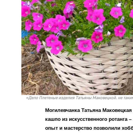
«Дело Плетеные изделия Татьяны Маковецкой. не таким
Могилевчанка Татьяна Маковецкая 
кашпо из искусственного ротанга 
опыт и мастерство позволили хоб