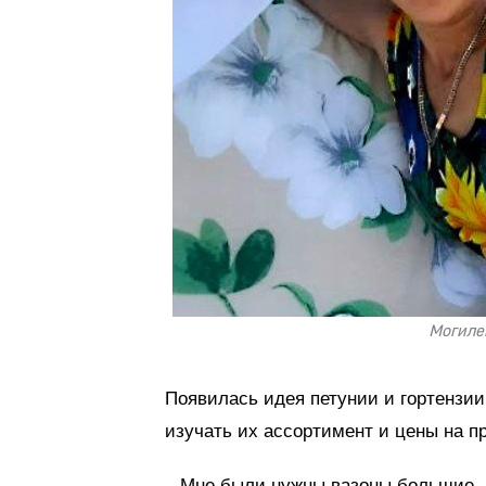
Могиле
Появилась идея петунии и гортензии
изучать их ассортимент и цены на п
– Мне были нужны вазоны большие –1