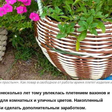
 простым». Как повар в свободное от работы время плетет изделия и
несколько лет тому увлеклась плетением вазонов и
– для комнатных и уличных цветов. Накопленный
би сделать дополнительным заработком.