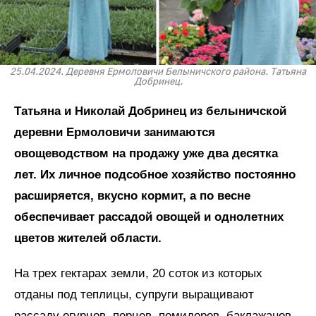
25.04.2024. Деревня Ермоловичи Белыничского района. Татьяна
Добринец.
Татьяна и Николай Добринец из белыничской
деревни Ермоловичи занимаются
овощеводством на продажу уже два десятка
лет. Их личное подсобное хозяйство постоянно
расширяется, вкусно кормит, а по весне
обеспечивает рассадой овощей и однолетних
цветов жителей области.
На трех гектарах земли, 20 соток из которых
отданы под теплицы, супруги выращивают
рассаду огурцов, перцев, помидоров, баклажанов,