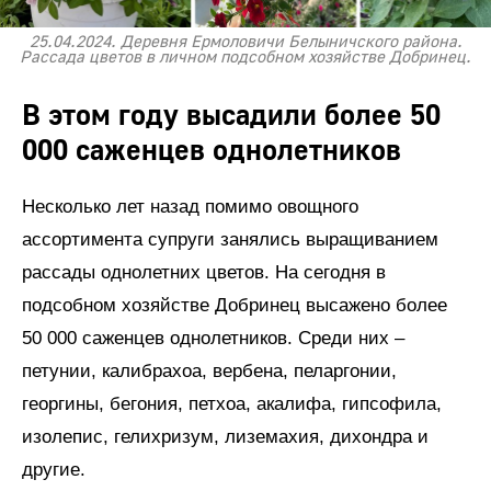
25.04.2024. Деревня Ермоловичи Белыничского района.
Рассада цветов в личном подсобном хозяйстве Добринец.
В этом году высадили более 50
000 саженцев однолетников
Несколько лет назад помимо овощного
ассортимента супруги занялись выращиванием
рассады однолетних цветов. На сегодня в
подсобном хозяйстве Добринец высажено более
50 000 саженцев однолетников. Среди них –
петунии, калибрахоа, вербена, пеларгонии,
георгины, бегония, петхоа, акалифа, гипсофила,
изолепис, гелихризум, лиземахия, дихондра и
другие.