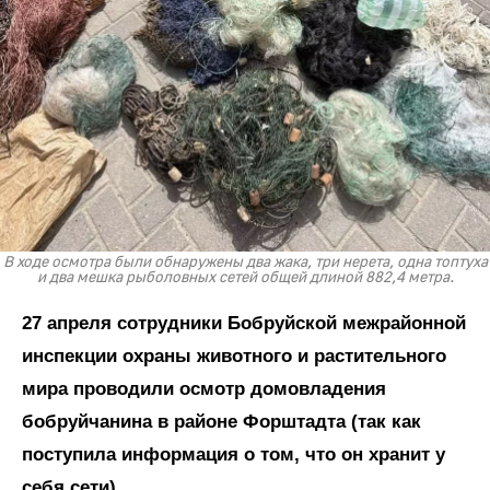
В ходе осмотра были обнаружены два жака, три нерета, одна топтуха
и два мешка рыболовных сетей общей длиной 882,4 метра.
27 апреля сотрудники Бобруйской межрайонной
инспекции охраны животного и растительного
мира проводили осмотр домовладения
бобруйчанина в районе Форштадта (так как
поступила информация о том, что он хранит у
себя сети).