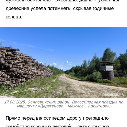
древесина успела потемнеть, скрывая годичные
кольца.
17.08.2025. Осиповичский район. Велосипедная поездка по
маршруту «Дараганово – Межное – Корытное».
Прямо перед велосипедом дорогу преградило
семейство коренных жителей – диких кабанов.