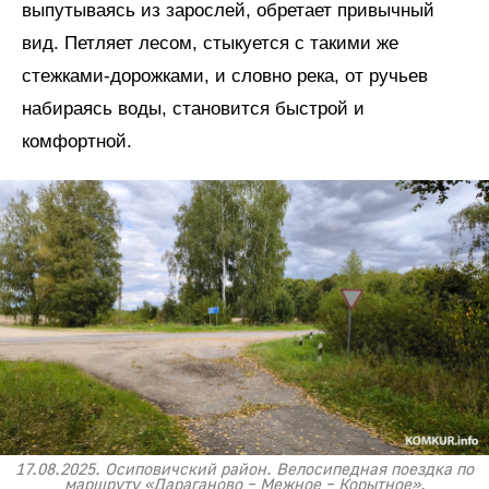
выпутываясь из зарослей, обретает привычный
вид. Петляет лесом, стыкуется с такими же
стежками-дорожками, и словно река, от ручьев
набираясь воды, становится быстрой и
комфортной.
17.08.2025. Осиповичский район. Велосипедная поездка по
маршруту «Дараганово – Межное – Корытное».