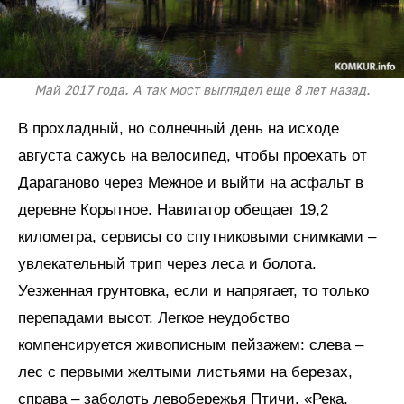
Май 2017 года. А так мост выглядел еще 8 лет назад.
В прохладный, но солнечный день на исходе
августа сажусь на велосипед, чтобы проехать от
Дараганово через Межное и выйти на асфальт в
деревне Корытное. Навигатор обещает 19,2
километра, сервисы со спутниковыми снимками –
увлекательный трип через леса и болота.
Уезженная грунтовка, если и напрягает, то только
перепадами высот. Легкое неудобство
компенсируется живописным пейзажем: слева –
лес с первыми желтыми листьями на березах,
справа – заболоть левобережья Птичи. «Река,