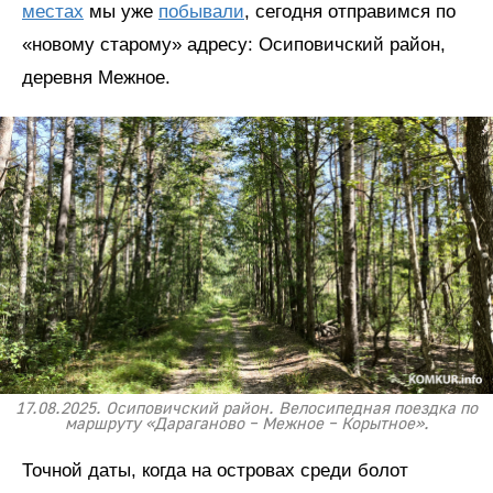
местах
мы уже
побывали
, сегодня отправимся по
«новому старому» адресу: Осиповичский район,
деревня Межное.
17.08.2025. Осиповичский район. Велосипедная поездка по
маршруту «Дараганово – Межное – Корытное».
Точной даты, когда на островах среди болот