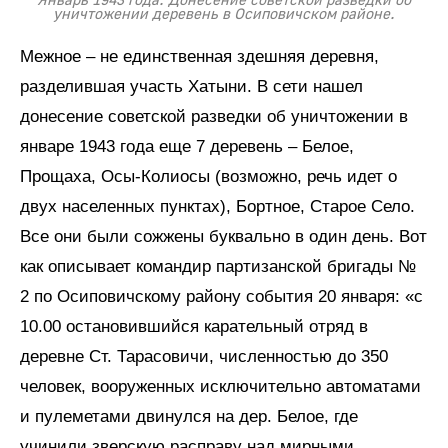
Январь 1943 года. Донесение советской разведки об
уничтожении деревень в Осиповичском районе.
Межное – не единственная здешняя деревня,
разделившая участь Хатыни. В сети нашел
донесение советской разведки об уничтожении в
январе 1943 года еще 7 деревень – Белое,
Прощаха, Осы-Колиосы (возможно, речь идет о
двух населенных пунктах), Бортное, Старое Село.
Все они были сожжены буквально в один день. Вот
как описывает командир партизанской бригады №
2 по Осиповичскому району события 20 января: «с
10.00 остановившийся карательный отряд в
деревне Ст. Тарасовичи, численностью до 350
человек, вооруженных исключительно автоматами
и пулеметами двинулся на дер. Белое, где
учинили зверскую расправу над мирными