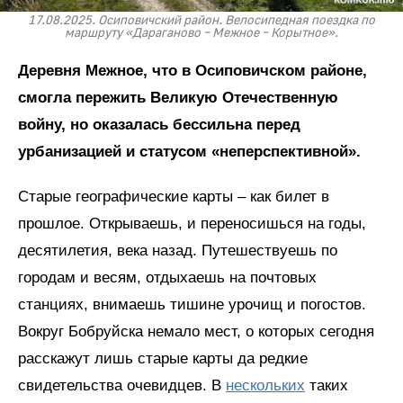
17.08.2025. Осиповичский район. Велосипедная поездка по
маршруту «Дараганово – Межное – Корытное».
Деревня Межное, что в Осиповичском районе,
смогла пережить Великую Отечественную
войну, но оказалась бессильна перед
урбанизацией и статусом «неперспективной».
Старые географические карты – как билет в
прошлое. Открываешь, и переносишься на годы,
десятилетия, века назад. Путешествуешь по
городам и весям, отдыхаешь на почтовых
станциях, внимаешь тишине урочищ и погостов.
Вокруг Бобруйска немало мест, о которых сегодня
расскажут лишь старые карты да редкие
свидетельства очевидцев. В
нескольких
таких