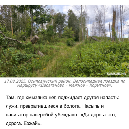
17.08.2025. Осиповичский район. Велосипедная поездка по
маршруту «Дараганово – Межное – Корытное».
Там, где хмызянка нет, поджидает другая напасть:
лужи, превратившиеся в болота. Насыпь и
навигатор наперебой убеждают: «Да дорога это,
дорога. Езжай».