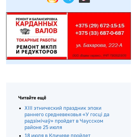
Читайте ещё
ХIII этнический праздник эпохи
раннего средневековья «У госці да
радзімічаў» пройдет в Чаусском
районе 25 июля
18 июля в Кличеве пройдет