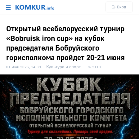
☰
Вход
Открытый всебелорусский турнир
«Bobruisk iron cup» на кубок
председателя Бобруйского
горисполкома пройдет 20-21 июня
Культура и спорт
01 Июн 2026, 14:39
2110