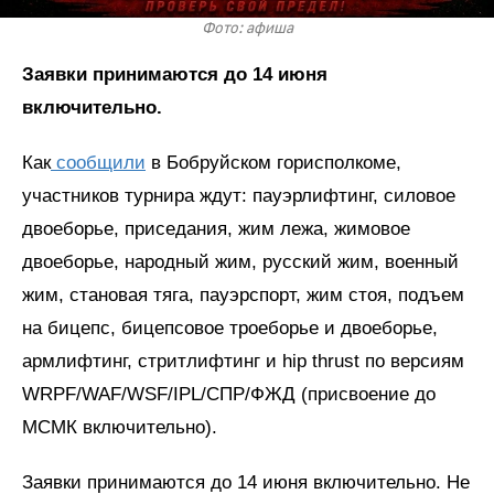
Фото: афиша
Заявки принимаются до 14 июня
включительно.
Как
сообщили
в Бобруйском горисполкоме,
участников турнира ждут: пауэрлифтинг, силовое
двоеборье, приседания, жим лежа, жимовое
двоеборье, народный жим, русский жим, военный
жим, становая тяга, пауэрспорт, жим стоя, подъем
на бицепс, бицепсовое троеборье и двоеборье,
армлифтинг, стритлифтинг и hip thrust по версиям
WRPF/WAF/WSF/IPL/СПР/ФЖД (присвоение до
МСМК включительно).
Заявки принимаются до 14 июня включительно. Не