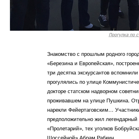
Прогулка по 
Знакомство с прошлым родного горо
«Березина и Европейская», построен
три десятка экскурсантов вспомнили
прогулялись по улице Коммунистиче
докторе статском надворном советни
проживавшем на улице Пушкина. Отр
нарекли Фейертаговским… Участники 
предположительно жил легендарный д
«Пролетарий», тех уголков Бобруйска
Шоссейной» Абрам Рабкин.