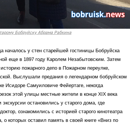
старому Бобруйску Абрама Рабкина
да началось у стен старейшей гостиницы Бобруйска
ной еще в 1897 году Каролем Незабытовским. Затем
 историю пожарного депо в Пожарном переулке,
ской. Выслушали предания о легендарном бобруйском
ке Исидоре Самуиловиче Фейертаге, некогда
езок этой улицы местные жители в конце XIX века
экскурсии остановились у старого дома, где
октор, ознакомились с историей старого кинотеатра
, о которых оставил память в своей книге «Вниз по