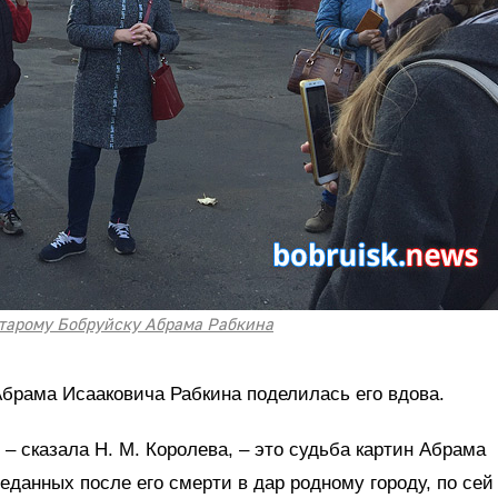
старому Бобруйску Абрама Рабкина
брама Исааковича Рабкина поделилась его вдова.
– сказала Н. М. Королева, – это судьба картин Абрама
реданных после его смерти в дар родному городу, по сей