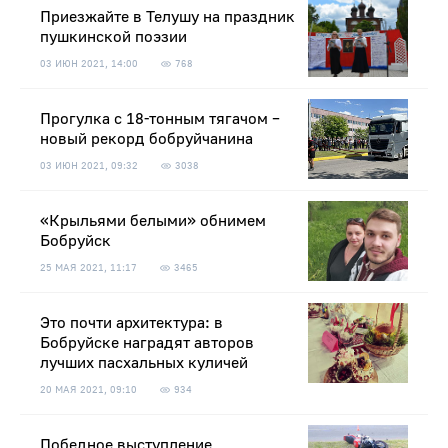
Приезжайте в Телушу на праздник
пушкинской поэзии
03 ИЮН 2021, 14:00
768
Прогулка с 18-тонным тягачом –
новый рекорд бобруйчанина
03 ИЮН 2021, 09:32
3038
«Крыльями белыми» обнимем
Бобруйск
25 МАЯ 2021, 11:17
3465
Это почти архитектура: в
Бобруйске наградят авторов
лучших пасхальных куличей
20 МАЯ 2021, 09:10
934
Победное выступление