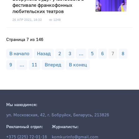
фестивале франкофонных
любительских театров
26 АПР 2021, 18:32
1248
Страница 7 из 146
В начало
Назад
2
3
...
5
6
7
8
9
...
11
Вперед
В конец
Мы находимся:
ул. Московская, 42, г. Бобруйск, Беларусь, 213826
Рекламный отдел:
Журналисты:
+375 (225) 72-01-16
komkurinfo@gmail.com