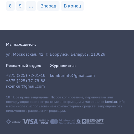
8
9
...
Вперед
В конец
Мы находимся:
ул. Московская, 42, г. Бобруйск, Беларусь, 213826
Рекламный отдел:
Журналисты:
+375 (225) 72-01-16
komkurinfo@gmail.com
+375 (225) 77-79-88
rkomkur@gmail.com
18+ Все права защищены. Любое копирование, перепечатка или
последующее распространение информации и материалов
komkur.info
,
в том числе с использованием компьютерных средств, запрещено без
письменного разрешения редакции.