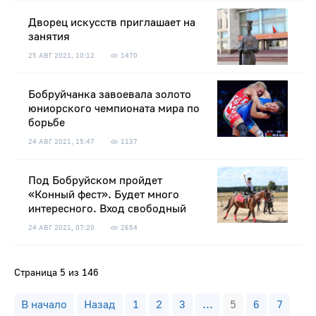
Дворец искусств приглашает на
занятия
25 АВГ 2021, 10:12
1470
Бобруйчанка завоевала золото
юниорского чемпионата мира по
борьбе
24 АВГ 2021, 15:47
1137
Под Бобруйском пройдет
«Конный фест». Будет много
интересного. Вход свободный
24 АВГ 2021, 07:20
2654
Страница 5 из 146
В начало
Назад
1
2
3
...
5
6
7