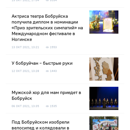
13 ОКТ 2021, 17:04
3534
Актриса театра Бобруйска
получила диплом в номинации
«Приз зрительских симпатий» на
Международном фестивале в
Ногинске
13 ОКТ 2021, 13:21
1553
У бобруйчан – быстрые руки
12 ОКТ 2021, 13:28
1443
Мужской хор для мам приедет в
Бобруйск
06 ОКТ 2021, 13:35
1535
Под Бобруйском изобрели
велосипед и колядовали в