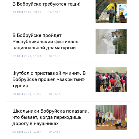
В Бобруйске требуются тещи!
23 СЕН 2021, 19:17
1380
В Бобруйске пройдет
Республиканский фестиваль
национальной драматургии
22 СЕН 2021, 11:24
1163
Футбол с приставкой «мини». В
Бобруйске прошел «закрытый»
турнир
20 СЕН 2021, 11:22
1684
Школьники Бобруйска показали,
что бывает, когда переходишь
дорогу в наушниках
06 СЕН 2021, 11:54
1493