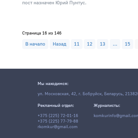
пост назначен Юрий Пунтус.
Страница 16 из 146
В начало
Назад
11
12
13
...
15
Мы находимся:
ул. Московская, 42, г. Бобруйск, Беларусь, 21382
Рекламный отдел:
Журналисты:
+375 (225) 72-01-16
komkurinfo@gmail.co
+375 (225) 77-79-88
rkomkur@gmail.com