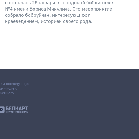
состоялась 26 января в городской библиотеке
№4 имени Бориса Микулича. Это мероприятие
собрало бобруйчан, интересующихся
краеведением, историей своего рода.
 или последующее
том числе с
ьменного