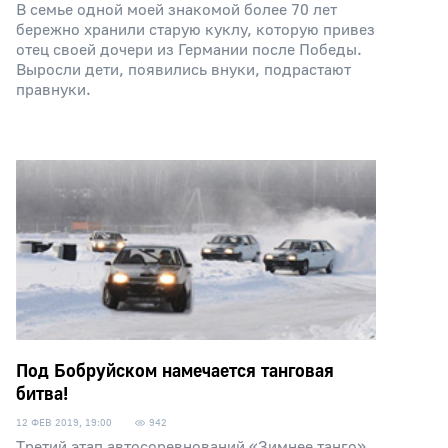
В семье одной моей знакомой более 70 лет
бережно хранили старую куклу, которую привез
отец своей дочери из Германии после Победы.
Выросли дети, появились внуки, подрастают
правнуки.
Под Бобруйском намечается танговая
битва!
12 ФЕВ 2019, 19:00
942
Третий этап автосоревнований «Зимнее танго»