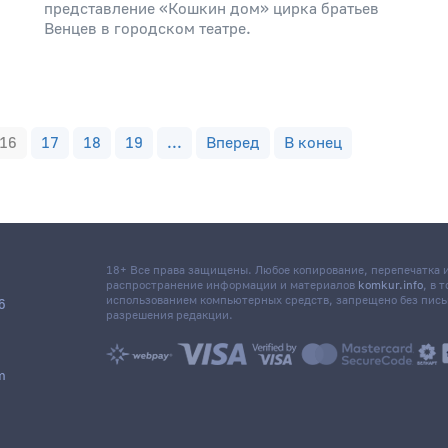
представление «Кошкин дом» цирка братьев
Венцев в городском театре.
16
17
18
19
...
Вперед
В конец
18+ Все права защищены. Любое копирование, перепечатка
распространение информации и материалов
komkur.info
, в 
использованием компьютерных средств, запрещено без пис
6
разрешения редакции.
m