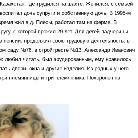
 Казахстан, где трудился на шахте. Женился, с семьей
воспитал дочь супруги и собственную дочь. В 1995-м
время жил в д. Плесы, работал там на ферме. В
ругу, с которой прожил 29 лет. Для детей падчерицы
а пенсии, продолжил свою трудовую деятельность: в
ком саду №76, в стройтресте №13. Александр Иванович
м: любил читать, был эрудированным, ему нравилось
лать двери, окна и другие изделия. Из родных у него
 три племянницы и три племянника. Похоронен на